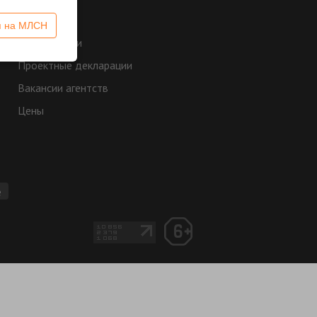
Агентства
я на МЛСН
Застройщики
Проектные декларации
Вакансии агентств
Цены
e