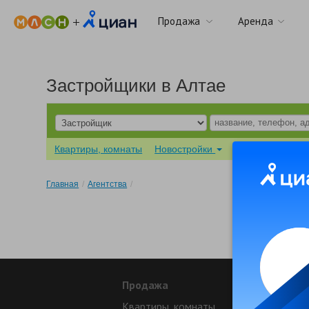
Продажа
Аренда
Застройщики в Алтае
Квартиры, комнаты
Новостройки
Дома, участки
Главная
/
Агентства
/
Продажа
Ар
Квартиры, комнаты
Сня