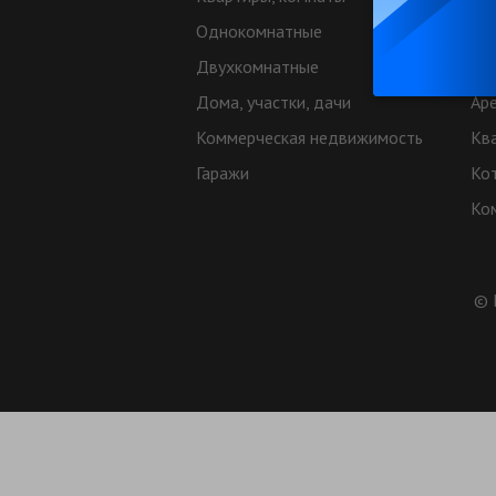
Однокомнатные
Од
Двухкомнатные
Дв
Дома, участки, дачи
Ар
Коммерческая недвижимость
Кв
Гаражи
Ко
Ко
© 