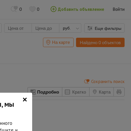
0
0
Добавить объявление
Войти
руб.
Еще фильтры
На карте
Найдено 0 объектов
Сохранить поиск
Подробно
Кратко
Карта
×
, мы
нного
 Ищите и