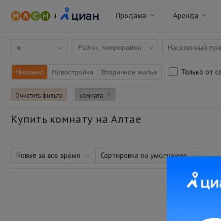
Продажа
Аренда
Населенный пунк
к
Район, микрорайон
Только от с
Неважно
Новостройки
Вторичное жилье
Очистить фильтр
комната
Купить комнату на Алтае
Новые
Сортировка
за все время
по умолчанию