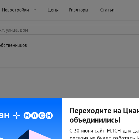
Новостройки
Цены
Риэлторы
Статьи
т, улица, дом
обственников
Переходите на Циан
объединились!
С 30 июня сайт МЛСН для да
региона не будет работать.