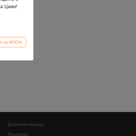
а Циан!
ся на МЛСН
Дополнительно
Риэлторы